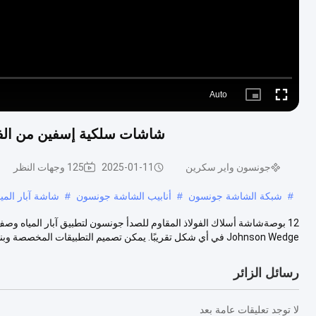
Auto
Picture-
Fullscreen
in-
Picture
شاشات سلكية إسفين من الفولاذ المقاوم لل
جونسون واير سكرين
2025-01-11
125 وجهات النظر
#
شبكة الشاشة جونسون
#
أنابيب الشاشة جونسون
#
شاشة آبار الميا
Johnson Wedge في أي شكل تقريبًا. يمكن تصميم التطبيقات المخصصة وبناءها...
رسائل الزائر
لا توجد تعليقات عامة بعد