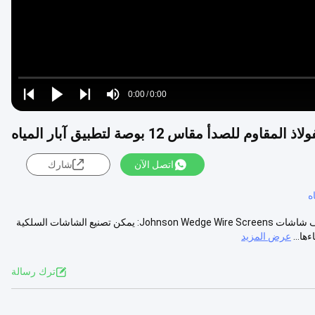
Loaded
:
0%
0:00
/
0:00
Play
Play
Play
Mute
Current
Duration
next
next
صدأ مقاس 12 بوصة لتطبيق آبار المياه
Time
اتصل الآن
شارك
ه
12 بوصةشاشة أسلاك الفولاذ المقاوم للصدأ جونسون لتطبيق آبار المياه وصف شاشات Johnson Wedge Wire Screens: يمكن تصنيع الشاشات السلكية
عرض المزيد
ترك رسالة