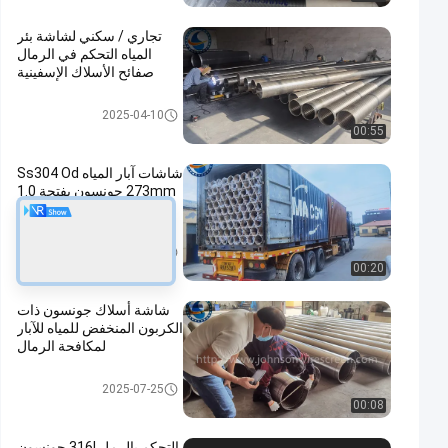
تجاري / سكني لشاشة بئر
المياه التحكم في الرمال
صفائح الأسلاك الإسفينية
جونسون واير سكرين
2025-04-10
00:55
شاشات آبار المياه Ss304 Od
273mm جونسون بفتحة 1.0
مم للتحكم في الرمال
جونسون واير سكرين
2025-01-08
00:20
شاشة أسلاك جونسون ذات
الكربون المنخفض للمياه للآبار
لمكافحة الرمال
جونسون واير سكرين
2025-07-25
00:08
التحكم بالرمل 316l جونسون