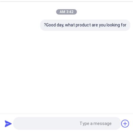
3:42 AM
Good day, what product are you looking for?
الفولاذ المقاوم للصدأ 304l جونسون Vee سلك الشاشة ، شاشة
الجروح العميقة 35 كجم / متر
جونسون في واير سكرين
2025-07-25
8 وجهات النظر