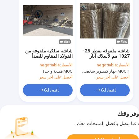
شاشة ملفوفة بقطر 25-
شاشة سلكية ملفوفة من
1027 مم لأسلاك آبار
الفولاذ المقاوم للصدأ
المياه لمرشح الرمل
304L مقاس 12-3/4
الأسعار:
negotiable
الأسعار:
negotiable
بوصة للتحكم في الرمال
1 جهاز كمبيوتر شخصى
MOQ:
MOQ:
قطعة واحدة
أحصل على آخر سعر
أحصل على آخر سعر
ﺎﺘﺼﻟ ﺍﻶﻧ
ﺎﺘﺼﻟ ﺍﻶﻧ
وفر وقتك
دعنا نتصل بأفضل المنتجات معك.