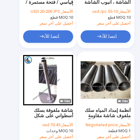
الشاشة ، أنبوب الشاشة
قياسي / فتحة مستمرة /
غربال بئر الماء
السلكي SS 304 Vee ،
أسطوانة مرشح
الأسعار:
10-55 usd /pc
الأسعار:
USD 20-200 /PC
أنبوب الشاشة الملفوف
10 قطع
MOQ:
فوهة فلتر المياه
10 قطع
MOQ:
بالأسلاك
أحصل على آخر سعر
أحصل على آخر سعر
لوحات شاشة إسفين الأسلاك
ﺎﺘﺼﻟ ﺍﻶﻧ
ﺎﺘﺼﻟ ﺍﻶﻧ
إسفين شبكة الأسلاك
مرشح شاشة مكافئ
أسطوانة الغربال الدوارة
شاشة قاعدة الأنابيب
أنبوب فولاذي مدبب
أنظمة إمداد المياه سلك
شاشة ملفوفة بسلك
ملفوف شاشة مقاومة
أسطواني على شكل
للحرارة قدرة جيدة للآلة
حرف V ، مرشح حامض
الأسعار:
Negotiated price
الأسعار:
45-70 usd
الكبريتيك سلك إسفين
1 قطعة
MOQ:
10 وحدات
MOQ:
أحصل على آخر سعر
أحصل على آخر سعر