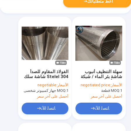
أعط متطلباتك
سهلة التنظيف أنبوب
الفولاذ المقاوم للصدأ
شاشة بئر الماء / شبكة
Stelel 304 شاشة سلك
لف الأسلاك متعددة
إسفين بئر الماء قطر 89
الأسعار:
negotiated price
الأسعار:
negotiable
الوظائف
مم
1 قطعة
MOQ:
1 جهاز كمبيوتر شخصى
MOQ:
أحصل على آخر سعر
أحصل على آخر سعر
ﺎﺘﺼﻟ ﺍﻶﻧ
ﺎﺘﺼﻟ ﺍﻶﻧ