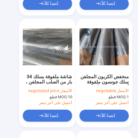
ﺎﺘﺼﻟ ﺍﻶﻧ
ﺎﺘﺼﻟ ﺍﻶﻧ
منخفض الكربون المجلفن
شاشة ملفوفة بسلك 34
سلك جونسون ملفوفة
بار من الصلب المجلفن ،
أنابيب الشاشة لآبار المياه
شاشة بئر ماء من
الأسعار:
negotiable
الأسعار:
negotiated price
جونسون
1 قطع
MOQ:
10 قطع
MOQ:
أحصل على آخر سعر
أحصل على آخر سعر
ﺎﺘﺼﻟ ﺍﻶﻧ
ﺎﺘﺼﻟ ﺍﻶﻧ