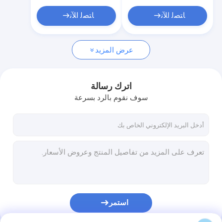
ﺎﺘﺼﻟ ﺍﻶﻧ
ﺎﺘﺼﻟ ﺍﻶﻧ
عرض المزيد
اترك رسالة
سوف نقوم بالرد بسرعة
استمر