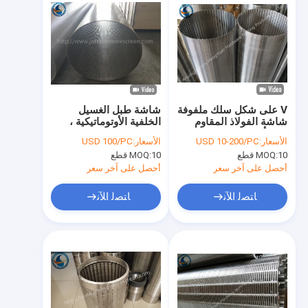
V على شكل سلك ملفوفة
شاشة طبل الغسيل
شاشة الفولاذ المقاوم
الخلفية الأوتوماتيكية ،
للصدأ فتحة دائرية 29-
شبكة شاشة التفاف
الأسعار:
USD 10-200/PC
الأسعار:
USD 100/PC
1200mm Dia
الأسلاك 600 مم
10 قطع
MOQ:
10 قطع
MOQ:
أحصل على آخر سعر
أحصل على آخر سعر
ﺎﺘﺼﻟ ﺍﻶﻧ
ﺎﺘﺼﻟ ﺍﻶﻧ
بيت
منتجات
عرض الواقع الافتراضي