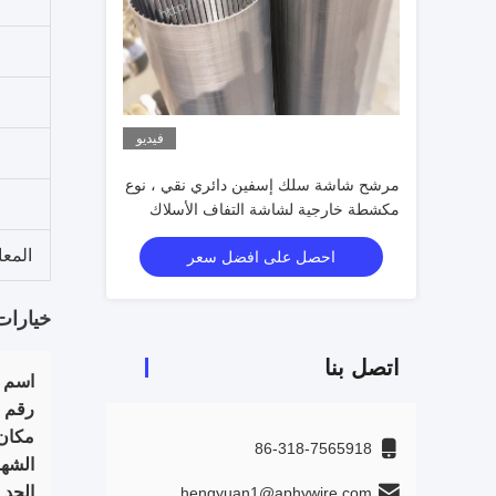
فيديو
مرشح شاشة سلك إسفين دائري نقي ، نوع
مكشطة خارجية لشاشة التفاف الأسلاك
المع
احصل على افضل سعر
خيارات
اتصل بنا
اسم ا
رقم ا
مكان 
86-318-7565918
الشها
الحد 
hengyuan1@aphywire.com