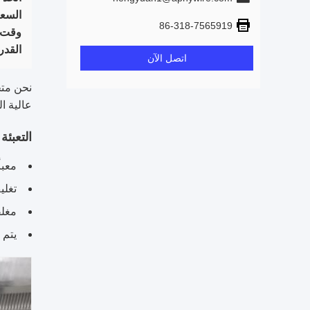
السعر
86-318-7565919
وقت ا
القدر
اتصل الآن
نحن متخ
عالية ال
التعبئ
معبأ
تغلي
مغلف
يتم 