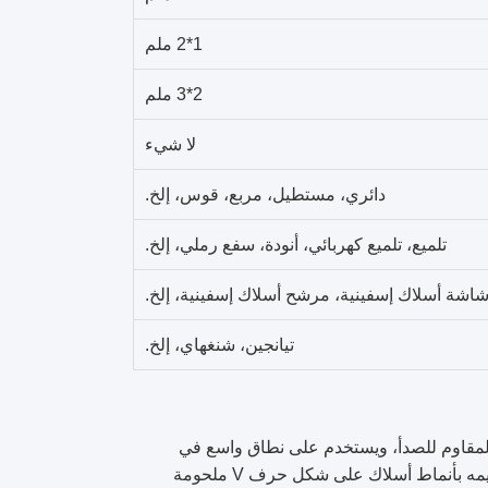
1*2 ملم
2*3 ملم
لا شيء
دائري، مستطيل، مربع، قوس، إلخ.
تلميع، تلميع كهربائي، أنودة، سفع رملي، إلخ.
اشة أسلاك إسفينية، مرشح أسلاك إسفينية، إلخ.
تيانجين، شنغهاي، إلخ.
لمقاوم للصدأ، ويستخدم على نطاق واسع في
الترشيح والفصل والشبكات المعمارية والتطبيقات الصناعية المختلفة. تم تصميمه بأنماط أسلاك على شكل حرف V ملحومة