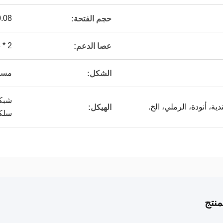
0.08 م
حجم الفتحة:
2 * 3 مم
عصا الدعم:
مستد
الشكل:
شبكة
ندية، أنودة، الرملي، الخ.
الهيكل:
سلكي
نتج