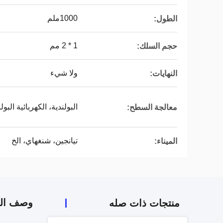
1000ملم
الطول:
1 * 2 مم
حجم السلك:
ولا شيء
النهايات:
البولندية، الكهربائية البول
معالجة السطح:
تيانجين، شنغهاي، الخ
الميناء:
وصف الم
منتجات ذات صله