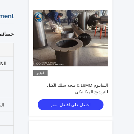
ment
خصائص 
الكل
فيديو
التيتانيوم 0.18MM فتحة سلك الكيل
للترشيح الميكانيكي
احصل على افضل سعر
ال