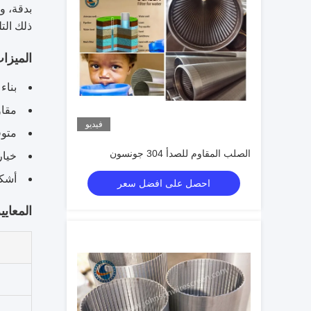
ذلك التل
الميزا
بناء
مقاو
فيديو
متوفر
الصلب المقاوم للصدأ 304 جونسون
خيار
أشكا
احصل على افضل سعر
المعايير