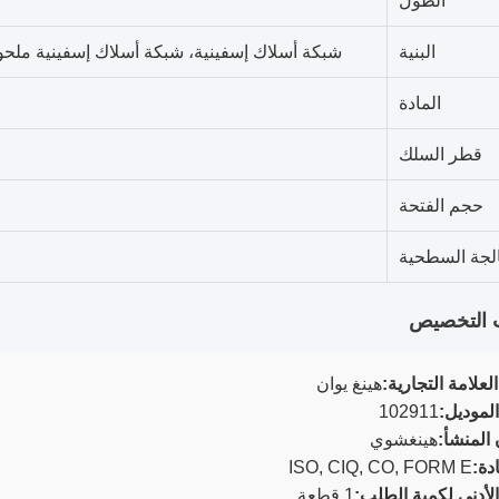
الطول
البنية
شبكة أسلاك إسفينية، شبكة أسلاك إسفينية ملح
المادة
قطر السلك
حجم الفتحة
الجة السطحية
 التخصيص
لعلامة التجارية:
هينغ يوان
لموديل:
102911
المنشأ:
هينغشوي
دة:
ISO, CIQ, CO, FORM E
الأدنى لكمية الطلب:
1 قطعة