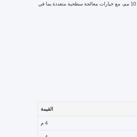
بدقة، ويوفر قوة ومتانة استثنائية. متوفر بأحجام فتحات تتراوح من 0.1 مم إلى 10 مم، مع خيارات معالجة سطحية متعددة بما في
القيمة
4 م