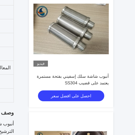
ق
فيديو
المعا
أنبوب شاشة سلك إسفيني بفتحة مستمرة
يعتمد على قضيب SS304
احصل على افضل سعر
وصف ال
أنبوب ش