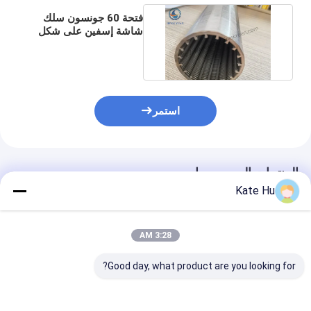
فتحة 60 جونسون سلك
شاشة إسفين على شكل
عنصر مرشح للفحص
استمر
المنتجات الموصى بها
Kate Hu
3:28 AM
Good day, what product are you looking for?
أنبوب غربال ماء جونسون
الفولاذ المقاوم للصدأ