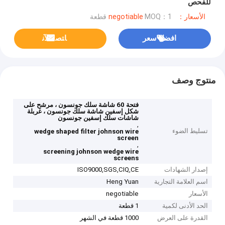
للفحص
الأسعار：negotiable
MOQ：1 قطعة
افضل سعر
ﺎﺘﺼﻟ ﺍﻶﻧ
منتوج وصف
فتحة 60 شاشة سلك جونسون ، مرشح على
شكل إسفين شاشة سلك جونسون ، غربلة
شاشات سلك إسفين جونسون
,
تسليط الضوء
wedge shaped filter johnson wire
screen
,
screening johnson wedge wire
screens
إصدار الشهادات
ISO9000,SGS,CIQ,CE
اسم العلامة التجارية
Heng Yuan
الأسعار
negotiable
الحد الأدنى لكمية
1 قطعة
القدرة على العرض
1000 قطعة في الشهر