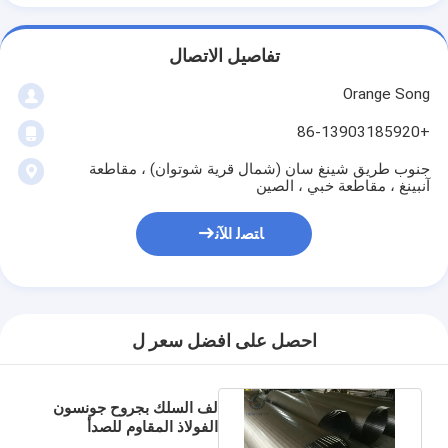
تفاصيل الاتصال
Orange Song
+86-13903185920
جنوب طريق شينغ سان (شمال قرية شوتوان) ، مقاطعة
آنبينغ ، مقاطعة خبي ، الصين
ﺎﺘﺼﻟ ﺍﻶﻧ
احصل على افضل سعر ل
لف السلك بجروح جونسون
الفولاذ المقاوم للصدأ
شاشات جيدا لمعدات