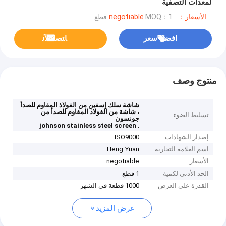
لمعدات التصفية
الأسعار：negotiable
MOQ：1 قطع
افضل سعر
ﺎﺘﺼﻟ ﺍﻶﻧ
منتوج وصف
شاشة سلك إسفين من الفولاذ المقاوم للصدأ
، شاشة من الفولاذ المقاوم للصدأ من
تسليط الضوء
جونسون
,
johnson stainless steel screen
إصدار الشهادات
ISO9000
اسم العلامة التجارية
Heng Yuan
الأسعار
negotiable
الحد الأدنى لكمية
1 قطع
القدرة على العرض
1000 قطعة في الشهر
عرض المزيد