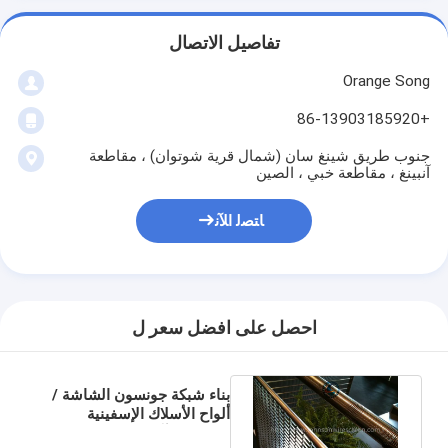
تفاصيل الاتصال
Orange Song
+86-13903185920
جنوب طريق شينغ سان (شمال قرية شوتوان) ، مقاطعة
آنبينغ ، مقاطعة خبي ، الصين
ﺎﺘﺼﻟ ﺍﻶﻧ
احصل على افضل سعر ل
بناء شبكة جونسون الشاشة /
ألواح الأسلاك الإسفينية
مقاومة للتآكل 3000 * 3000