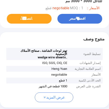
للتآكل 3000 * 3000 مم
الأسعار：negotiable
MOQ：1 قطع
افضل سعر
ﺎﺘﺼﻟ ﺍﻶﻧ
منتوج وصف
تهتز لوحات الشاشة ، صفائح الأسلاك
تسليط الضوء
الإسفينية
,
wedge wire sheets
إصدار الشهادات
ISO, SGS, CIQ, CE
اسم العلامة التجارية
Heng Yuan
الأسعار
negotiable
الحد الأدنى لكمية
1 قطع
القدرة على العرض
1000 قطعة في الشهر
عرض المزيد