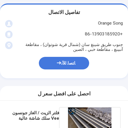
تفاصيل الاتصال
Orange Song
+86-13903185920
جنوب طريق شينغ سان (شمال قرية شوتوان) ، مقاطعة
آنبينغ ، مقاطعة خبي ، الصين
ﺎﺘﺼﻟ ﺍﻶﻧ
احصل على افضل سعر ل
فلتر الزيت / الغاز جونسون
Vee سلك شاشة عالية
الدقة مقاومة للتآكل