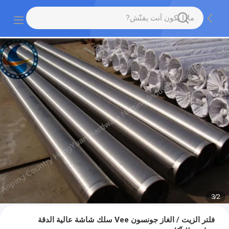
3
/
2
فلتر الزيت / الغاز جونسون Vee سلك شاشة عالية الدقة