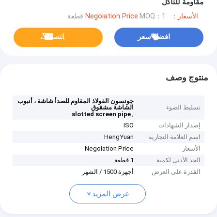
مقاومة للتآكل
الأسعار：Negoiation Price
MOQ：1 قطعة
افضل سعر
ﺎﺘﺼﻟ ﺍﻶﻧ
منتوج وصف
جونسون الفولاذ المقاوم للصدأ شاشة ، أنبوب
تسليط الضوء
الشاشة مشقوق
,
slotted screen pipe
إصدار الشهادات
ISO
اسم العلامة التجارية
HengYuan
الأسعار
Negoiation Price
الحد الأدنى لكمية
1 قطعة
القدرة على العرض
أجهزة 1500 / الشهر
عرض المزيد