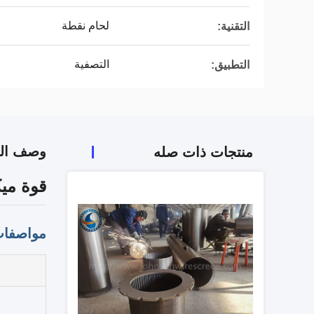
لحام نقطة
التقنية:
التصفية
التطبيق:
وصف الم
منتجات ذات صله
قوة ميكا
مواصفات