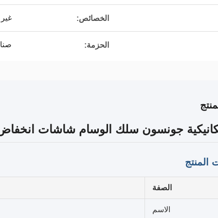
غير 
الخصائص:
صناد
الحزمة:
نتج
نيكية جونسون سلك الوسام شاشات انخفاض الضغط 10-0mm
 المنتج
الصفة
الاسم