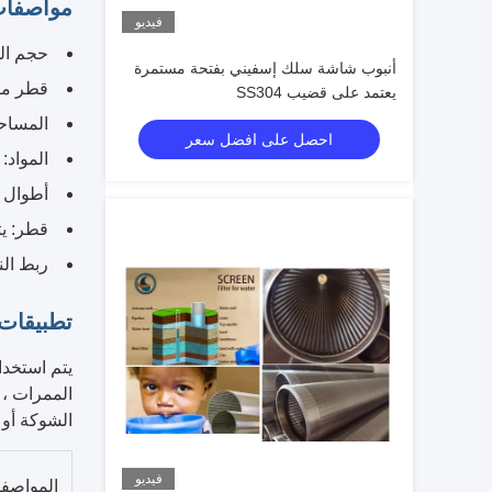
مواصفات
فيديو
حجم الفتحة: 5020250,30
أنبوب شاشة سلك إسفيني بفتحة مستمرة
قطر متاح: 1.5 "، 2 "، 3 "، 4 "، 6 "، 8 "
يعتمد على قضيب SS304
المساحة
احصل على افضل سعر
المواد: منخ
أطوال تصل
قطر: يتراوح م
ربط الن
تطبيقات 
الممرات ، 
الشوكة أو 
فيديو
المواصف