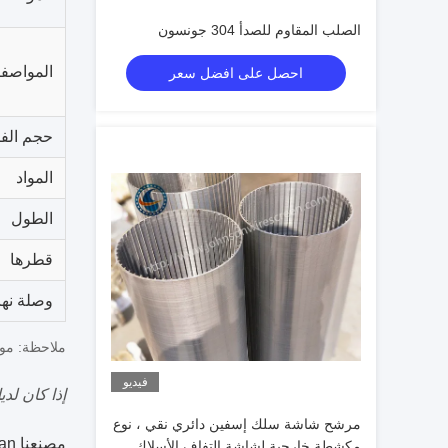
الصلب المقاوم للصدأ 304 جونسون
المواصفا
احصل على افضل سعر
حجم الف
المواد
الطول
قطرها
وصلة نها
ملاحظة: مو
فيديو
إذا كان لد
مرشح شاشة سلك إسفين دائري نقي ، نوع
مصنعنا Hengyuan الأجهزة شبكة الصناعة المنتج المحدودة تقع في بلد أنبينغ، مقاطعة هيبي، الصين.
مكشطة خارجية لشاشة التفاف الأسلاك