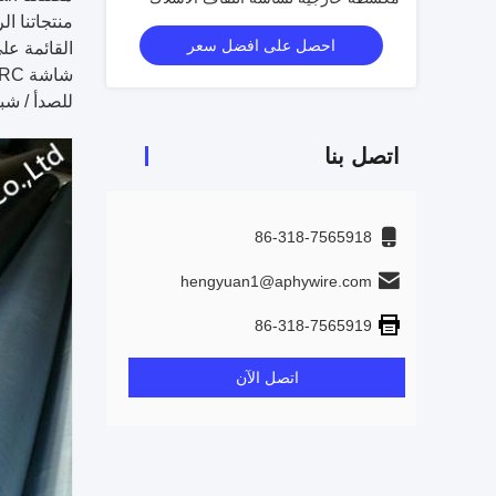
منتجاتنا ا
احصل على افضل سعر
القائمة عل
للصدأ / شب
اتصل بنا
86-318-7565918
hengyuan1@aphywire.com
86-318-7565919
اتصل الآن