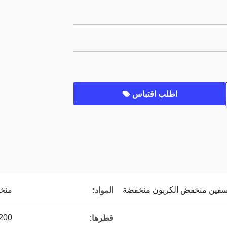
اطلب اقتباس
فين منخفض الكربون منخفضة
منخف
المواد:
-1200
قطرها: