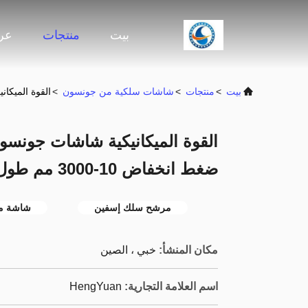
بيت
منتجات
عرض
بيت
>
منتجات
>
شاشات سلكية من جونسون
>
القوة الميكاني
القوة الميكانيكية شاشات جونسو
ضغط انخفاض 10-3000 مم طول
مرشح سلك إسفين
شاشة م
مكان المنشأ:
خبي ، الصين
اسم العلامة التجارية:
HengYuan