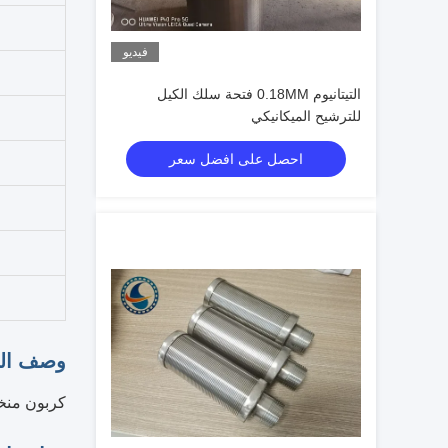
فيديو
التيتانيوم 0.18MM فتحة سلك الكيل
للترشيح الميكانيكي
احصل على افضل سعر
وصف الم
كربون منخ