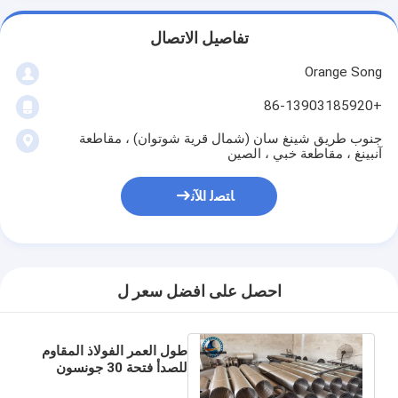
تفاصيل الاتصال
Orange Song
+86-13903185920
جنوب طريق شينغ سان (شمال قرية شوتوان) ، مقاطعة
آنبينغ ، مقاطعة خبي ، الصين
ﺎﺘﺼﻟ ﺍﻶﻧ
احصل على افضل سعر ل
طول العمر الفولاذ المقاوم
للصدأ فتحة 30 جونسون
نوع شاشة البئر النفط