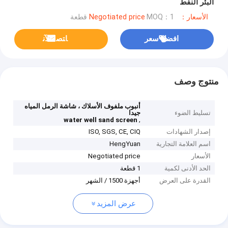
البئر النفط
الأسعار：Negotiated price
MOQ：1 قطعة
افضل سعر
ﺎﺘﺼﻟ ﺍﻶﻧ
منتوج وصف
أنبوب ملفوف الأسلاك ، شاشة الرمل المياه
تسليط الضوء
جيدا
,
water well sand screen
إصدار الشهادات
ISO, SGS, CE, CIQ
اسم العلامة التجارية
HengYuan
الأسعار
Negotiated price
الحد الأدنى لكمية
1 قطعة
القدرة على العرض
أجهزة 1500 / الشهر
عرض المزيد