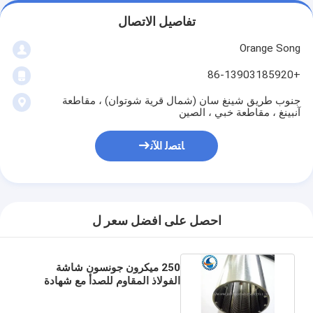
تفاصيل الاتصال
Orange Song
+86-13903185920
جنوب طريق شينغ سان (شمال قرية شوتوان) ، مقاطعة
آنبينغ ، مقاطعة خبي ، الصين
ﺎﺘﺼﻟ ﺍﻶﻧ
احصل على افضل سعر ل
250 ميكرون جونسون شاشة
الفولاذ المقاوم للصدأ مع شهادة
ISO / CIQ / SGS / CE