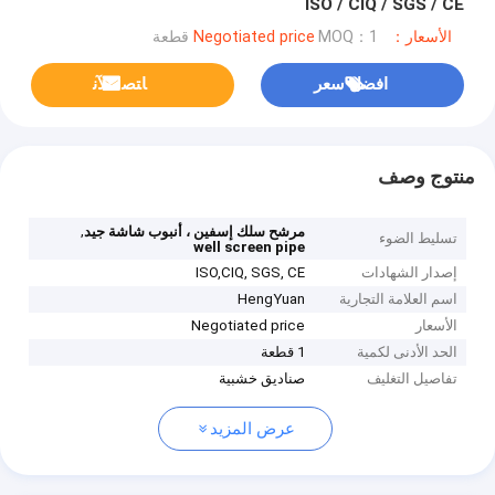
ISO / CIQ / SGS / CE
الأسعار：Negotiated price
MOQ：1 قطعة
افضل سعر
ﺎﺘﺼﻟ ﺍﻶﻧ
منتوج وصف
,
مرشح سلك إسفين ، أنبوب شاشة جيد
تسليط الضوء
well screen pipe
إصدار الشهادات
ISO,CIQ, SGS, CE
اسم العلامة التجارية
HengYuan
الأسعار
Negotiated price
الحد الأدنى لكمية
1 قطعة
تفاصيل التغليف
صناديق خشبية
عرض المزيد